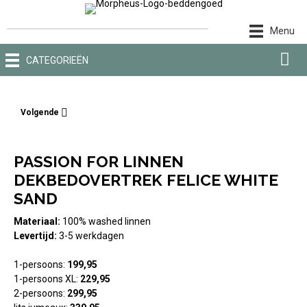
Ga
naar
Menu
de
inhoud
CATEGORIEËN
Volgende
PASSION FOR LINNEN
DEKBEDOVERTREK FELICE WHITE
SAND
Materiaal:
100% washed linnen
Levertijd:
3-5 werkdagen
1-persoons:
199,95
1-persoons XL:
229,95
2-persoons:
299,95