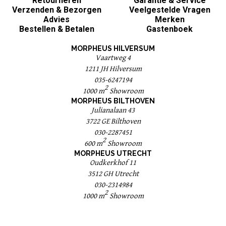
Retourneren
Garantie & Service
Verzenden & Bezorgen
Veelgestelde Vragen
Advies
Merken
Bestellen & Betalen
Gastenboek
MORPHEUS HILVERSUM
Vaartweg 4
1211 JH Hilversum
035-6247194
2
1000 m
Showroom
MORPHEUS BILTHOVEN
Julianalaan 43
3722 GE Bilthoven
030-2287451
2
600 m
Showroom
MORPHEUS UTRECHT
Oudkerkhof 11
3512 GH Utrecht
030-2314984
2
1000 m
Showroom