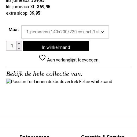
lits jumeaux:
339,95
lits jumeaux XL:
369,95
extra sloop: 3
9,95
Maat
Passion
In winkelmand
for
Linnen
Aan verlanglijst toevoegen
dekbedovertrek
Felice
Bekijk de hele collectie van:
white
sand
aantal