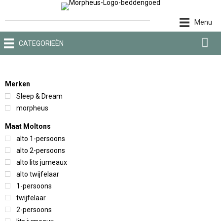
Ga
naar
Menu
de
inhoud
CATEGORIEËN
Merken
Sleep & Dream
morpheus
Maat Moltons
alto 1-persoons
alto 2-persoons
alto lits jumeaux
alto twijfelaar
1-persoons
twijfelaar
2-persoons