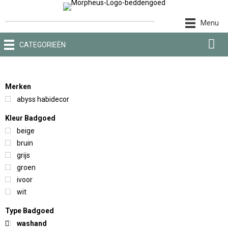
Ga
naar
Menu
de
inhoud
CATEGORIEËN
Merken
abyss habidecor
Kleur Badgoed
beige
bruin
grijs
groen
ivoor
wit
Type Badgoed
washand