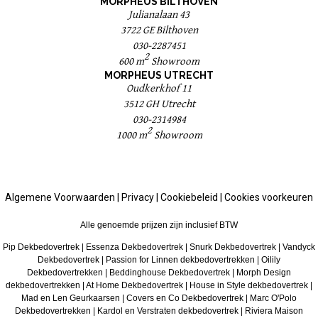
MORPHEUS BILTHOVEN
Julianalaan 43
3722 GE Bilthoven
030-2287451
2
600 m
Showroom
MORPHEUS UTRECHT
Oudkerkhof 11
3512 GH Utrecht
030-2314984
2
1000 m
Showroom
Algemene Voorwaarden
|
Privacy
|
Cookiebeleid
|
Cookies voorkeuren
Alle genoemde prijzen zijn inclusief BTW
Pip Dekbedovertrek
|
Essenza Dekbedovertrek
|
Snurk Dekbedovertrek
|
Vandyck
Dekbedovertrek
|
Passion for Linnen dekbedovertrekken
|
Oilily
Dekbedovertrekken
|
Beddinghouse Dekbedovertrek
|
Morph Design
dekbedovertrekken
|
At Home Dekbedovertrek
|
House in Style dekbedovertrek
|
Mad en Len Geurkaarsen
|
Covers en Co Dekbedovertrek
|
Marc O'Polo
Dekbedovertrekken
|
Kardol en Verstraten dekbedovertrek
|
Riviera Maison