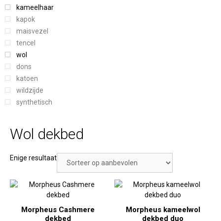
kameelhaar
kapok
maisvezel
tencel
wol
dons
katoen
wildzijde
synthetisch
Wol dekbed
Enige resultaat
Morpheus Cashmere
Morpheus kameelwol
dekbed
dekbed duo