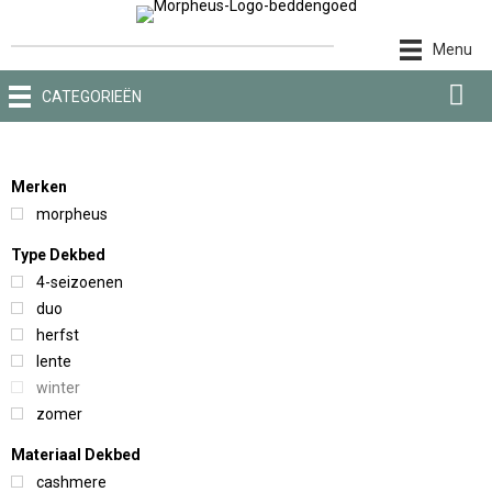
Ga
naar
Menu
de
inhoud
CATEGORIEËN
Merken
morpheus
Type Dekbed
4-seizoenen
duo
herfst
lente
winter
zomer
Materiaal Dekbed
cashmere