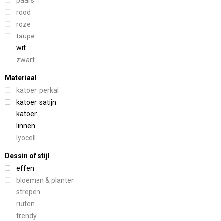
paars
rood
roze
taupe
wit
zwart
Materiaal
katoen perkal
katoen satijn
katoen
linnen
lyocell
Dessin of stijl
effen
bloemen & planten
strepen
ruiten
trendy