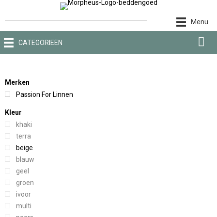
Ga
naar
Menu
de
inhoud
CATEGORIEËN
Merken
Passion For Linnen
Kleur
khaki
terra
beige
blauw
geel
groen
ivoor
multi