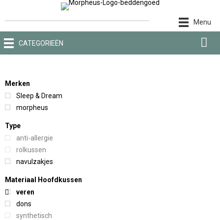
Ga
naar
Menu
de
inhoud
CATEGORIEËN
Merken
Sleep & Dream
morpheus
Type
anti-allergie
rolkussen
navulzakjes
Materiaal Hoofdkussen
veren
dons
synthetisch