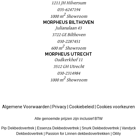
1211 JH Hilversum
035-6247194
2
1000 m
Showroom
MORPHEUS BILTHOVEN
Julianalaan 43
3722 GE Bilthoven
030-2287451
2
600 m
Showroom
MORPHEUS UTRECHT
Oudkerkhof 11
3512 GH Utrecht
030-2314984
2
1000 m
Showroom
Algemene Voorwaarden
|
Privacy
|
Cookiebeleid
|
Cookies voorkeuren
Alle genoemde prijzen zijn inclusief BTW
Pip Dekbedovertrek
|
Essenza Dekbedovertrek
|
Snurk Dekbedovertrek
|
Vandyck
Dekbedovertrek
|
Passion for Linnen dekbedovertrekken
|
Oilily