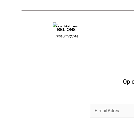
BEL ONS
035-6247194
Op d