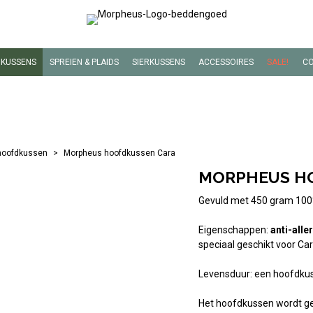
KUSSENS
SPREIEN & PLAIDS
SIERKUSSENS
ACCESSOIRES
SALE!
C
OESLAKENS
ERGISCH HOOFDKUSSEN
BADJASSEN
BLAUW
GEURKAARSEN
ER >
RES VOOR HOOFDKUSSENS
GASTENDOEKJES
MULTI COLOUR
POT POURRI
 hoofdkussen
>
Morpheus hoofdkussen Cara
N HOOFDKUSSEN
HAMMAMDOEK
GRIJS
BEKIJK MEER >
MORPHEUS H
SCH
ER >
ER >
HANDDOEKEN
WIT
Gevuld met 450 gram 100%
STRANDLAKEN
ZAND / BEIGE / BRUIN
ER >
WASHANDJES
BEKIJK MEER >
Eigenschappen:
anti-alle
speciaal geschikt voor Ca
BEKIJK MEER >
Levensduur: een hoofdkus
Het hoofdkussen wordt ge