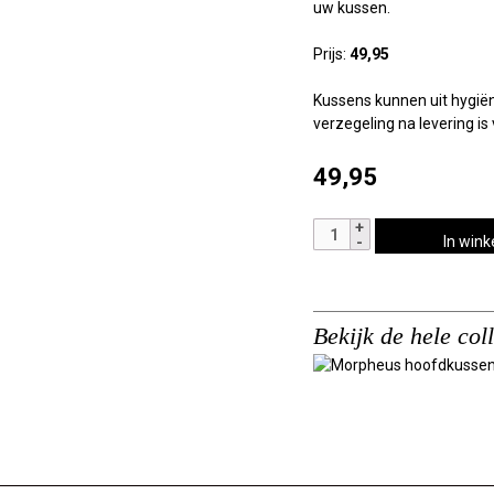
uw kussen.
Prijs:
49,95
Kussens kunnen uit hygië
verzegeling na levering is
49,95
Morpheus
In win
hoofdkussen
Cara
aantal
Bekijk de hele col