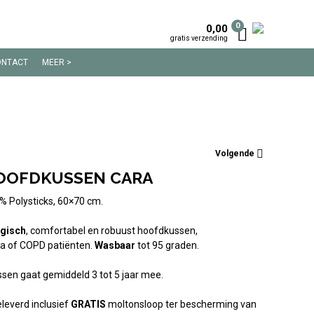
0
0,00
gratis verzending
ONTACT
MEER >
100% KATOEN
100% KATOEN FLANEL
Volgende
100% KATOEN SATIJN
OOFDKUSSEN CARA
LINNEN
 Polysticks, 60×70 cm.
TRENDY
BEKIJK MEER >
rgisch
, comfortabel en robuust hoofdkussen,
ra of COPD patiënten.
Wasbaar
tot 95 graden.
sen gaat gemiddeld 3 tot 5 jaar mee.
leverd inclusief
GRATIS
moltonsloop ter bescherming van