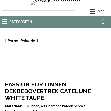
Ga
naar
Menu
de
inhoud
CATEGORIEËN
Vorige
Volgende
PASSION FOR LINNEN
DEKBEDOVERTREK CATELIJNE
WHITE TAUPE
Materiaal:
60% linnen, 40% bamboo katoen percale