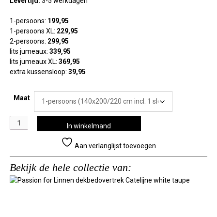
Levertijd:
3-5 werkdagen
1-persoons:
199,95
1-persoons XL:
229,95
2-persoons:
299,95
lits jumeaux:
339,95
lits jumeaux XL:
369,95
extra kussensloop:
39,95
Maat
Passion
In winkelmand
for
Linnen
Aan verlanglijst toevoegen
dekbedovertrek
Catelijne
Bekijk de hele collectie van:
white
taupe
aantal