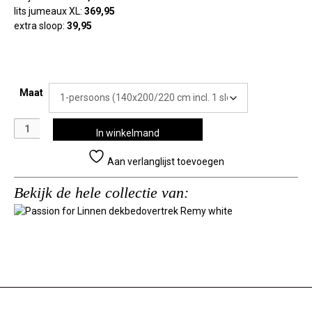
lits jumeaux XL:
36
9,95
extra sloop:
39,95
Maat
Passion
In winkelmand
for
Linnen
Aan verlanglijst toevoegen
dekbedovertrek
Remy
Bekijk de hele collectie van:
white
aantal