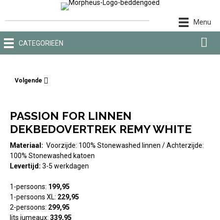
Ga
naar
Menu
de
inhoud
CATEGORIEËN
Volgende
PASSION FOR LINNEN
DEKBEDOVERTREK REMY WHITE
Materiaal:
Voorzijde: 100% Stonewashed linnen / Achterzijde:
100% Stonewashed katoen
Levertijd:
3-5 werkdagen
1-persoons:
19
9,95
1-persoons XL:
229,95
2-persoons:
29
9,95
lits jumeaux:
33
9,95