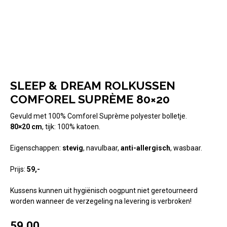
SLEEP & DREAM ROLKUSSEN
COMFOREL SUPRÈME 80×20
Gevuld met 100% Comforel Suprème polyester bolletje.
80×20 cm
, tijk: 100% katoen.
Eigenschappen:
stevig
, navulbaar,
anti-allergisch
, wasbaar.
Prijs:
59,-
Kussens kunnen uit hygiënisch oogpunt niet geretourneerd
worden wanneer de verzegeling na levering is verbroken!
59,00