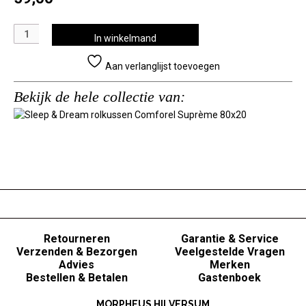
Sleep
In winkelmand
&
Dream
Aan verlanglijst toevoegen
rolkussen
Comforel
Bekijk de hele collectie van:
Suprème
80x20
aantal
Retourneren
Garantie & Service
Verzenden & Bezorgen
Veelgestelde Vragen
Advies
Merken
Bestellen & Betalen
Gastenboek
MORPHEUS HILVERSUM