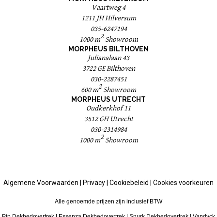
Vaartweg 4
1211 JH Hilversum
035-6247194
2
1000 m
Showroom
MORPHEUS BILTHOVEN
Julianalaan 43
3722 GE Bilthoven
030-2287451
2
600 m
Showroom
MORPHEUS UTRECHT
Oudkerkhof 11
3512 GH Utrecht
030-2314984
2
1000 m
Showroom
Algemene Voorwaarden
|
Privacy
|
Cookiebeleid
|
Cookies voorkeuren
Alle genoemde prijzen zijn inclusief BTW
Pip Dekbedovertrek
|
Essenza Dekbedovertrek
|
Snurk Dekbedovertrek
|
Vandyck