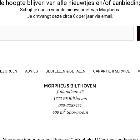
e hoogte blijven van alle nieuwtjes en/of aanbiedi
Schrijf je dan in voor de nieuwsbrief van Morpheus.
Je ontvangt deze circa 6x per jaar via email.
BEZORGEN
ADVIES
BESTELLEN & BETALEN
GARANTIE & SERVICE
MORPHEUS BILTHOVEN
Julianalaan 43
3722 GE Bilthoven
030-2287451
2
600 m
Showroom
Algemene Voorwaarden
|
Privacy
|
Cookiebeleid
|
Cookies voorkeuren