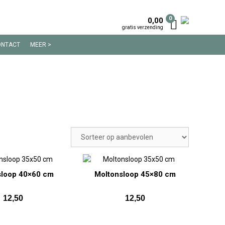
0
0,00
gratis verzending
ONTACT
MEER >
100% KATOEN
100% KATOEN FLANEL
100% KATOEN SATIJN
LINNEN
TRENDY
BEKIJK MEER >
sloop 40×60 cm
Moltonsloop 45×80 cm
12,50
12,50