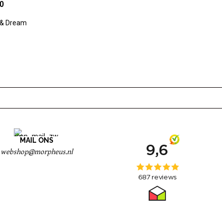
0
 & Dream
MAIL ONS
webshop@morpheus.nl