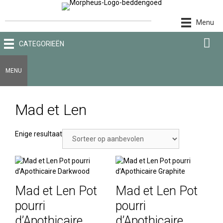
Ga
naar
Menu
de
inhoud
CATEGORIEËN
MENU
Mad et Len
Enige resultaat
Mad et Len Pot
Mad et Len Pot
pourri
pourri
d’Apothicaire
d’Apothicaire