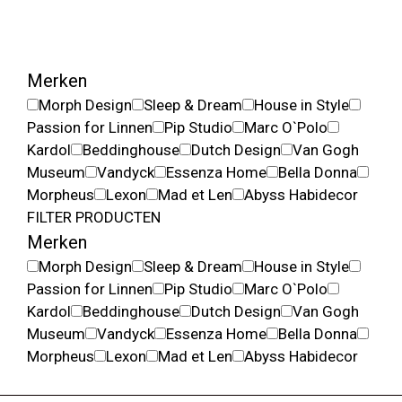
Merken
Morph Design
Sleep & Dream
House in Style
Passion for Linnen
Pip Studio
Marc O`Polo
Kardol
Beddinghouse
Dutch Design
Van Gogh
Museum
Vandyck
Essenza Home
Bella Donna
Morpheus
Lexon
Mad et Len
Abyss Habidecor
FILTER PRODUCTEN
Merken
Morph Design
Sleep & Dream
House in Style
Passion for Linnen
Pip Studio
Marc O`Polo
Kardol
Beddinghouse
Dutch Design
Van Gogh
Museum
Vandyck
Essenza Home
Bella Donna
Morpheus
Lexon
Mad et Len
Abyss Habidecor