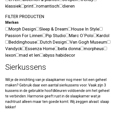
klassiek
print
romantisch
dieren
FILTER PRODUCTEN
Merken
Morph Design
Sleep & Dream
House In Style
Passion For Linnen
Pip Studio
Marc O`Polo
Kardol
Beddinghouse
Dutch Design
Van Gogh Museum
Vandyck
Essenza Home
bella donna
morpheus
lexon
mad et len
abyss habidecor
Sierkussens
Wil je de inrichting van je slaapkamer nog meer tot een geheel
maken? Gebruik daar een aantal sierkussens voor. Vaak zijn 3
kussens in de gebruikte hoofdkleuren voldoende om het geheel
te verbinden. Harmonie geeft rust in de slaapkamer wat je
nachtrust alleen maar ten goede komt. Wij zeggen alvast: slaap
lekker!