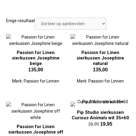
Enige resultaat
Passion for Linen
Passion for Linen
sierkussen Josephine
sierkussen Josephine
beige
natural
135,00
135,00
Merk:
Passion for Linnen
Merk:
Passion for Linnen
Pip Studio sierkussen
Curious Animals wit 35×60
Oorspronkelijk
Huidige
39,95
19,95
Passion for Linen
prijs
prijs
sierkussen Josephine off