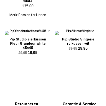
white
was:
is:
135,00
39,95.
19,95.
Merk:
Passion for Linnen
Pip Studio sierkussen
Pip Studio Singerie
Fleur Grandeur white
rolkussen wit
45×45
Oorspronkelijk
Huidige
39,95
29,95
Oorspronkelijke
Huidige
29,95
19,95
prijs
prijs
prijs
prijs
was:
is:
was:
is:
39,95.
29,95.
29,95.
19,95.
Retourneren
Garantie & Service