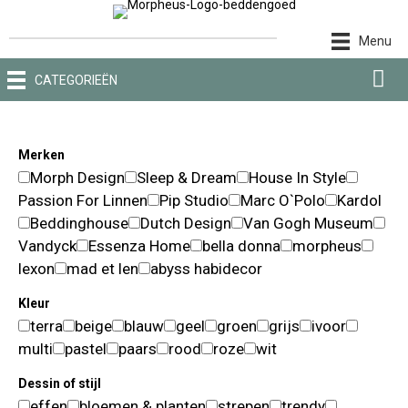
Ga
naar
Menu
de
inhoud
CATEGORIEËN
Merken
Morph Design
Sleep & Dream
House In Style
Passion For Linnen
Pip Studio
Marc O`Polo
Kardol
Beddinghouse
Dutch Design
Van Gogh Museum
Vandyck
Essenza Home
bella donna
morpheus
lexon
mad et len
abyss habidecor
Kleur
terra
beige
blauw
geel
groen
grijs
ivoor
multi
pastel
paars
rood
roze
wit
Dessin of stijl
effen
bloemen & planten
strepen
trendy